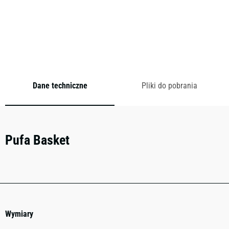
Cena od:
0,00
zł
brutto
Dodaj do zapytania
Dane techniczne
Pliki do pobrania
Pufa Basket
Wymiary