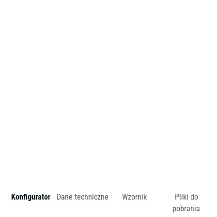
oparciem, występujące pojedynczo lub w kilka sztuk,
sprawdzą się w poczekalniach, obszarach socjalnych,
biurach. To siedzisko ergonomiczne, wygodne i przyjazne
dla kręgosłupa. Za jego sprawą można wyznaczyć odrębne
funkcjonalnie strefy w większej przestrzeni. Zapewnia
funkcjonalność, a bogata kolorystyka wprowadza do
wnętrza świeżość i wyrazisty charakter.
zł
Konfigurator
Dane techniczne
Wzornik
Pliki do
pobrania
Dostępny w różnych konfiguracjach kolorystycznych.