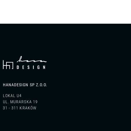
projektowym — skontaktuj się z nami. Chętnie doradzimy i
przygotujemy propozycję dopasowaną do Twoich potrzeb.
HANADESIGN SP Z.O.O.
LOKAL U4
UL. MURARSKA 19
31 - 311 KRAKÓW