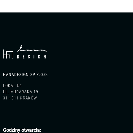
mebli do wnętrz
— skontaktuj się z nami. Chętnie doradzimy
i przygotujemy ofertę dopasowaną do Twoich potrzeb.
HANADESIGN SP Z.O.O.
LOKAL U4
UL. MURARSKA 19
31 - 311 KRAKÓW
Godziny otwarcia: