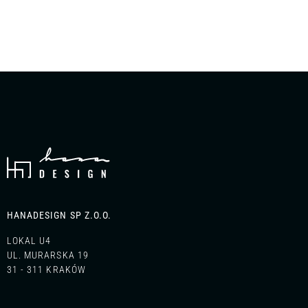
dokumentów, ale również akcesoriów biurowych, ponieważ
większość z nich wyposażona jest w piórnik lub wkład
piórnikowy. W naszej ofercie dostępne są np. szafy klejone
na prasach, które wyróżnia wysoka wytrzymałość i trwałość.
HANADESIGN SP Z.O.O.
LOKAL U4
UL. MURARSKA 19
31 - 311 KRAKÓW