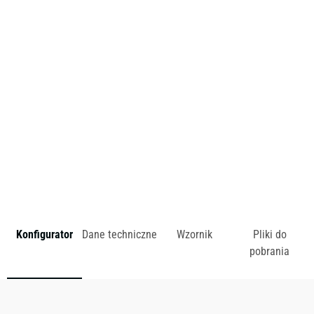
umożliwia dopasowanie kontenera do indywidualnych
preferencji użytkownika. Ich klasyczny, prosty wygląd
pozwala na swobodne tworzenie zestawień z innymi
meblami.
zł
Konfigurator
Dane techniczne
Wzornik
Pliki do
pobrania
Dostępny w różnych konfiguracjach kolorystycznych.
Zobacz wzornik