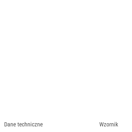
Dostępne rodzaje dre
Cena dotyczy wersji 
wybarwieniem drewna
Możliwość wyboru dw
zł
Dane techniczne
Wzornik
Dostępny w różnych