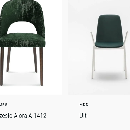
MEG
MDD
zesło Alora A-1412
Ulti