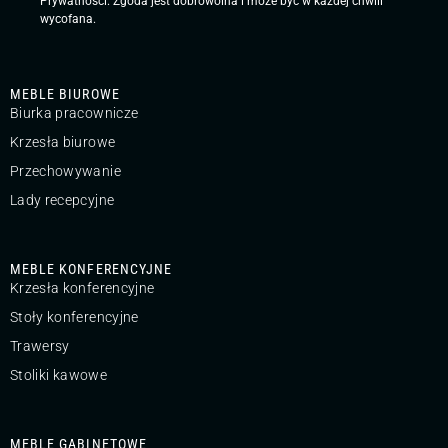
Prywatności
. Zgoda jest dobrowolna i może być w każdej chwili
wycofana.
MEBLE BIUROWE
Biurka pracownicze
Krzesła biurowe
Przechowywanie
Lady recepcyjne
MEBLE KONFERENCYJNE
Krzesła konferencyjne
Stoły konferencyjne
Trawersy
Stoliki kawowe
MEBLE GABINETOWE