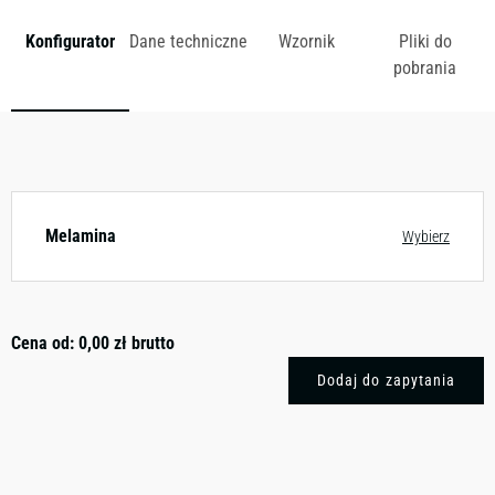
Konfigurator
Dane techniczne
Wzornik
Pliki do
pobrania
Dostępny w różnych konfiguracjach kolorystycznych.
Zobacz wzornik
Melamina
Wybierz
Cena od:
0,00
zł
brutto
Dodaj do zapytania