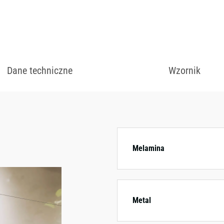
zł
Dane techniczne
Wzornik
Dostępny w różnych
kolorystycznych.
Melamina
Metal