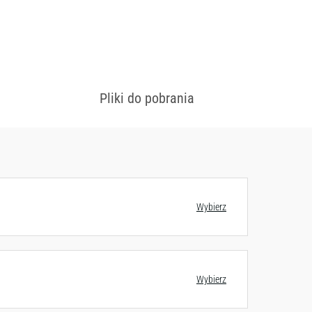
Pliki do pobrania
 konfiguracjach
Zobacz wzornik
Wybierz
Wybierz