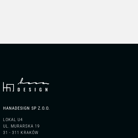
BEJOT
FAMEG
Stół Cross TB CC / CS /
Krzesło Arch A-1801
CSC 80
HANADESIGN SP Z.O.O.
LOKAL U4
UL. MURARSKA 19
31 - 311 KRAKÓW