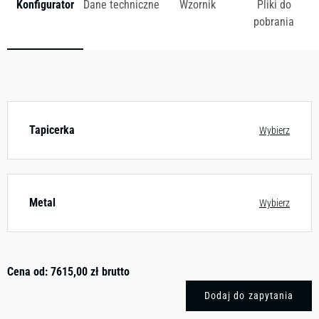
Konfigurator
Dane techniczne
Wzornik
Pliki do
pobrania
Dostępny w różnych konfiguracjach kolorystycznych.
Zobacz wzornik
Tapicerka
Wybierz
Metal
Wybierz
Cena od:
7615,00
zł
brutto
Dodaj do zapytania