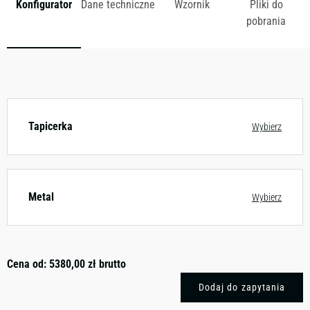
Konfigurator
Dane techniczne
Wzornik
Pliki do
pobrania
Dostępny w różnych konfiguracjach kolorystycznych.
Zobacz wzornik
Tapicerka
Wybierz
Metal
Wybierz
Cena od:
5380,00
zł
brutto
Dodaj do zapytania