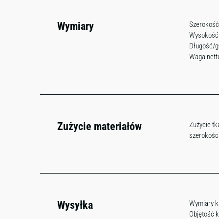
Wymiary
Szerokość
Wysokość
Długość/g
Waga netto
Zużycie materiałów
Zużycie tk
szerokości
Wysyłka
Wymiary k
Objętość k