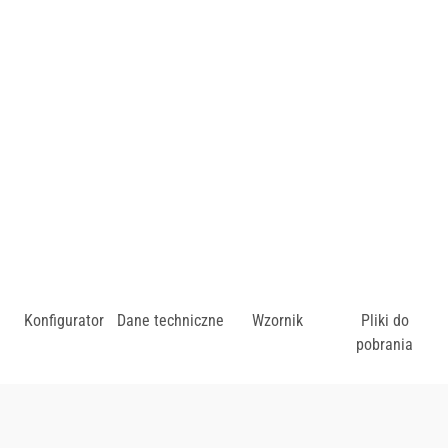
Cena uzależniona od wybarwienia drewna.
Produkt dostępny w technologii:
WRB ©.
zł
Konfigurator
Dane techniczne
Wzornik
Pliki do
pobrania
Dostępny w różnych konfiguracjach kolorystycznych.
Zobacz wzornik