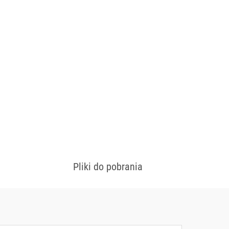
a i oparcia: tapicerowane.
wybarwienia drewna oraz rodzaju tapicerki.
Pliki do pobrania
 konfiguracjach
Zobacz wzornik