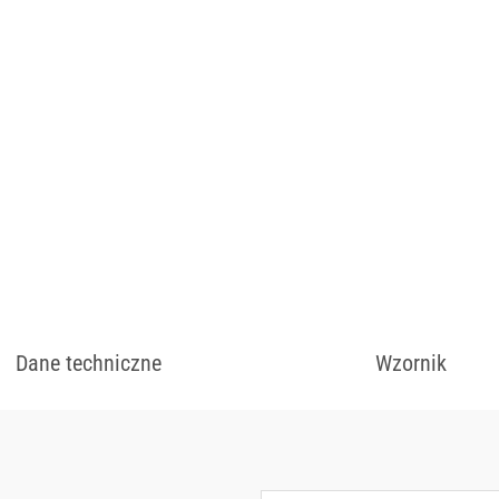
Wykończenie siedzisk
Cena uzależniona od 
zł
Dane techniczne
Wzornik
Dostępny w różnych
kolorystycznych.