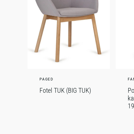
PAGED
FA
Fotel TUK (BIG TUK)
Po
ka
19