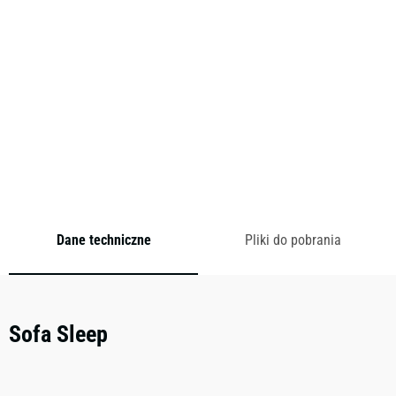
wybitny, a ta kultowa sofa może być również używana jako
łóżko jedno/dwuosobowe. Oparcie jest regulowane i
pozwala umieścić ją tak, jak lubisz.
Cena od:
0,00
zł
brutto
Dodaj do zapytania
Dane techniczne
Pliki do pobrania
Sofa Sleep