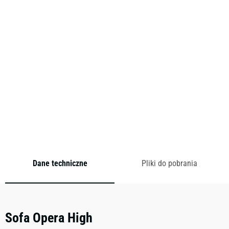
wysokie lub niskie oparcie w zależności od nastroju, jaki
chcesz stworzyć. OPERA może być używana pojedynczo, w
tradycyjnych grupach siedzeń lub w większych
konfiguracjach. Połączenie sof i krzeseł tworzy świeży i
nowoczesny wygląd.
Cena od:
0,00
zł
brutto
Dodaj do zapytania
Dane techniczne
Pliki do pobrania
Sofa Opera High