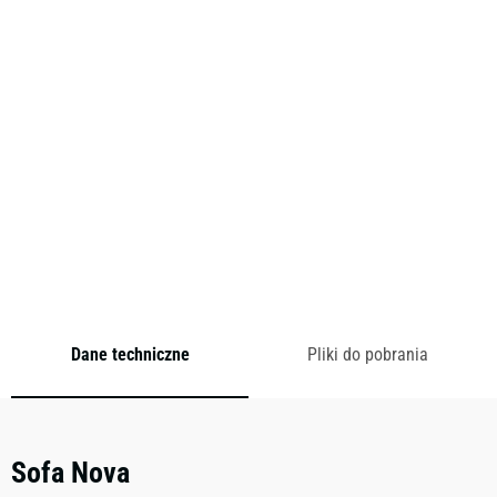
komforcie dzięki regulowanemu oparciu podzielonemu na
dwie części – z czterema różnymi pozycjami oparcia.
Wyjątkowy, czysty i uderzający design, który jest elegancki i
zachęcający. Dużą sofę można łatwo przekształcić w
podwójne łóżko.
Cena od:
0,00
zł
brutto
Dodaj do zapytania
Dane techniczne
Pliki do pobrania
Sofa Nova