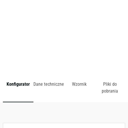
Poznaniu. Fascynują go modułowość, ergonomia,
użyteczność oraz skandynawski minimalizm.
zł
Konfigurator
Dane techniczne
Wzornik
Pliki do
pobrania
Dostępny w różnych konfiguracjach kolorystycznych.
Zobacz wzornik