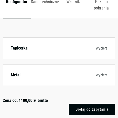
Konfigurator
Dane techniczne
Wzornik
Pliki do
pobrania
Dostępny w różnych konfiguracjach kolorystycznych.
Zobacz wzornik
Tapicerka
Wybierz
Metal
Wybierz
Cena od:
1100,00
zł
brutto
Dodaj do zapytania