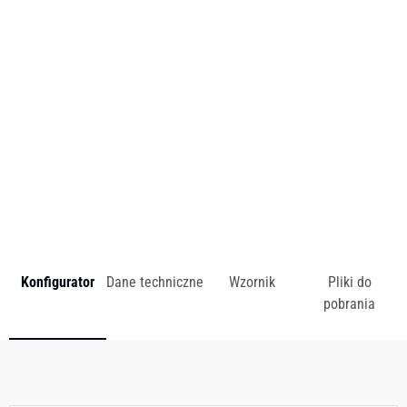
przestrzeni nie powinny tracić swojego niepowtarzalnego
charakteru. Liczne opcje kolorystyczne ułatwiają
dopasowanie paneli do każdego biura.
zł
Konfigurator
Dane techniczne
Wzornik
Pliki do
pobrania
Dostępny w różnych konfiguracjach kolorystycznych.
Zobacz wzornik