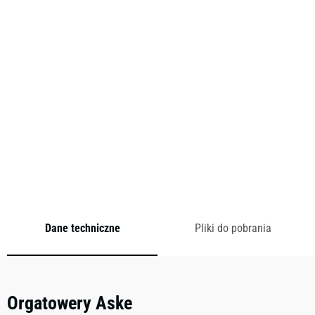
Meik Wiking – Hygge. Klucz do szczęścia
Kolekcja mebli biurowych ASKE to zestawienie dwóch
światów, które mogą być postrzegane jako skrajne, z jednej
strony świat nowoczesnego biura i pracy w nim, z różnymi
jego strefami, wymogami oraz obowiązkami – z drugiej
strony świat ciepły i przyjazny, otoczenie w którym czujemy
się bezpiecznie i pewnie – przestrzeń oswojona,
szczęśliwa… Dobra przestrzeń do pracy.
Producent: Mebelux
Dane techniczne
Pliki do pobrania
Orgatowery Aske