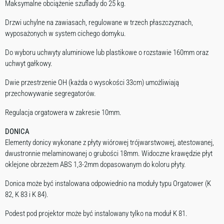
Maksymalne obciążenie szuflady do 25 kg.
Drzwi uchylne na zawiasach, regulowane w trzech płaszczyznach,
wyposażonych w system cichego domyku.
Do wyboru uchwyty aluminiowe lub plastikowe o rozstawie 160mm oraz
uchwyt gałkowy.
Dwie przestrzenie OH (każda o wysokości 33cm) umożliwiają
przechowywanie segregatorów.
Regulacja orgatowera w zakresie 10mm.
DONICA
Elementy donicy wykonane z płyty wiórowej trójwarstwowej, atestowanej,
dwustronnie melaminowanej o grubości 18mm. Widoczne krawędzie płyt
oklejone obrzeżem ABS 1,3-2mm dopasowanym do koloru płyty.
Donica może być instalowana odpowiednio na moduły typu Orgatower (K
82, K 83 i K 84).
Podest pod projektor może być instalowany tylko na moduł K 81.