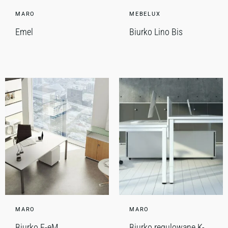
MARO
MEBELUX
Emel
Biurko Lino Bis
MARO
MARO
Biurko F-eM
Biurko regulowane K-