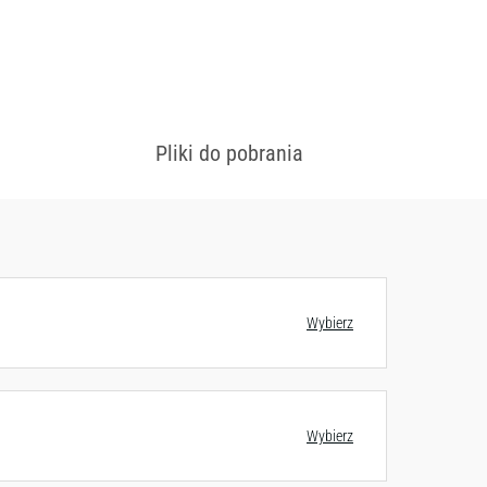
 konfiguracjach
Zobacz wzornik
Pliki do pobrania
Wybierz
Wybierz