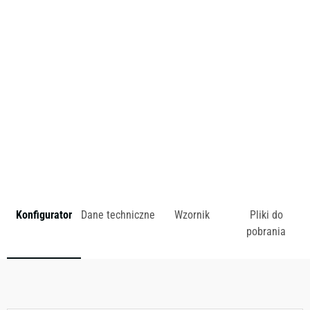
wymiarów sprawia, iż spójna kolekcja AXY jest idealnym
wyborem dla wielu zastosowań. Uzupełnienie kolekcji
stanowią szafy i witryny.
zł
Konfigurator
Dane techniczne
Wzornik
Pliki do
pobrania
Dostępny w różnych konfiguracjach kolorystycznych.
Zobacz wzornik