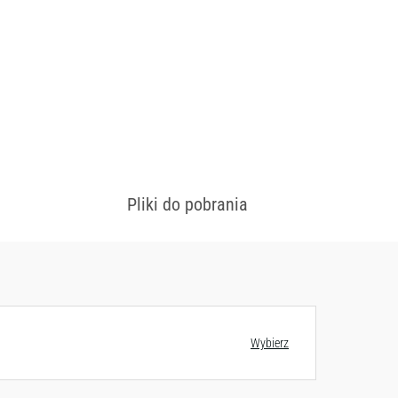
Pliki do pobrania
 konfiguracjach
Zobacz wzornik
Wybierz