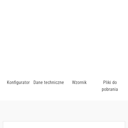
Wykończenie siedziska: gładkie.
Cena uzależniona od wybarwienia drewna.
zł
Konfigurator
Dane techniczne
Wzornik
Pliki do
pobrania
Dostępny w różnych konfiguracjach kolorystycznych.
Zobacz wzornik