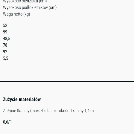
Wysokość siedziska (cm)
Wysokość podłokietników (cm)
Waga netto (kg)
52
99
48,5
78
92
5,5
Zużycie materiałów
Zużycie tkaniny (mb/szt) dla szerokości tkaniny 1,4 m
0,6/1