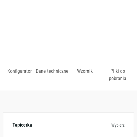
zł
Konfigurator
Dane techniczne
Wzornik
Pliki do
pobrania
Dostępny w różnych konfiguracjach kolorystycznych.
Zobacz wzornik
Tapicerka
Wybierz