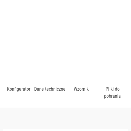
Cena uzależniona od wybarwienia drewna oraz rodzaju
tapicerki.
zł
Konfigurator
Dane techniczne
Wzornik
Pliki do
pobrania
Dostępny w różnych konfiguracjach kolorystycznych.
Zobacz wzornik