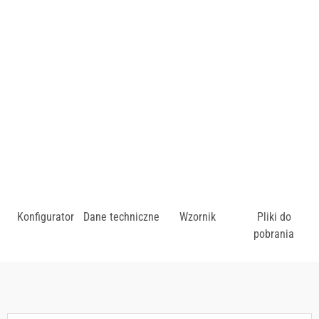
Cena uzależniona od wybarwienia drewna oraz rodzaju
tapicerki.
zł
Konfigurator
Dane techniczne
Wzornik
Pliki do
pobrania
Dostępny w różnych konfiguracjach kolorystycznych.
Zobacz wzornik