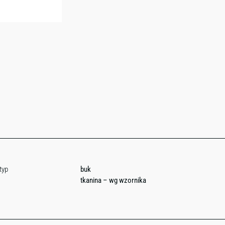
typ
buk
tkanina – wg wzornika