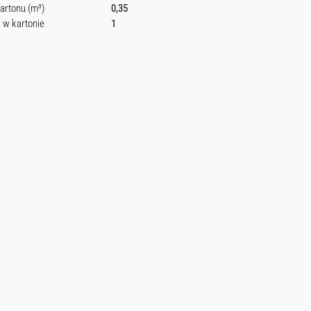
artonu (m³)
0,35
i w kartonie
1