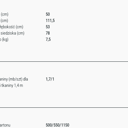
 (cm)
50
 (cm)
111,5
łębokość (cm)
53
siedziska (cm)
78
 (kg)
7,5
aniny (mb/szt) dla
1,7/1
 tkaniny 1,4 m
artonu
500/550/1150