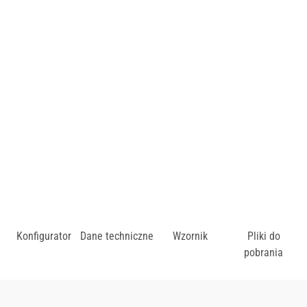
Wykończenie siedziska i oparcia: tapicerowane.
Cena uzależniona od wybarwienia drewna oraz rodzaju
tapicerki.
zł
Konfigurator
Dane techniczne
Wzornik
Pliki do
pobrania
Dostępny w różnych konfiguracjach kolorystycznych.
Zobacz wzornik