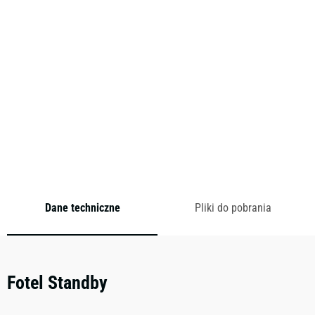
to kolekcja foteli o różnych wysokościach oparcia
przeznaczona do różnych sytuacji. Zintegrowane stoliki
boczne sprawiają, że fotel są idealne do każdej przestrzeni,
zarówno publicznej, jak i prywatnej.
Cena od:
0,00
zł
brutto
Dodaj do zapytania
Dane techniczne
Pliki do pobrania
Fotel Standby