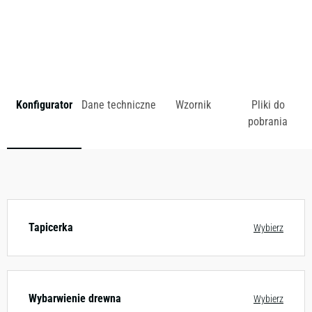
zł
Konfigurator
Dane techniczne
Wzornik
Pliki do
pobrania
Dostępny w różnych konfiguracjach kolorystycznych.
Zobacz wzornik
Tapicerka
Wybierz
Wybarwienie drewna
Wybierz