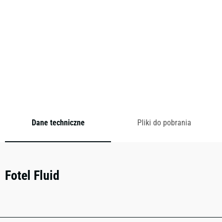
niesamowicie relaksująca. Lekkie, wygodne i dostępne w
materiałach do użytku wewnątrz i na zewnątrz.
Cena od:
0,00
zł
brutto
Dodaj do zapytania
Dane techniczne
Pliki do pobrania
Fotel Fluid