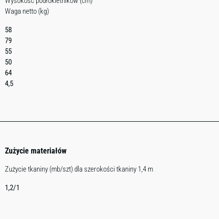
Wysokość podłokietników (cm)
Waga netto (kg)
58
79
55
50
64
4,5
Zużycie materiałów
Zużycie tkaniny (mb/szt) dla szerokości tkaniny 1,4 m
1,2/1