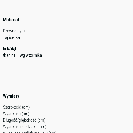
Materiał
Drewno (typ)
Tapicerka
buk/dąb
tkanina – wg wzornika
Wymiary
Szerokość (cm)
Wysokość (cm)
Długość/głębokość (cm)
Wysokość siedziska (cm)