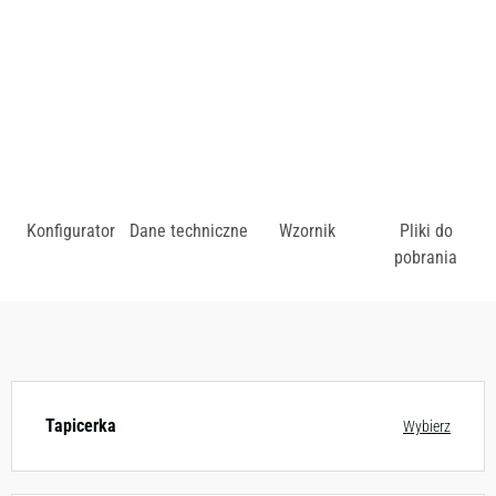
zł
Konfigurator
Dane techniczne
Wzornik
Pliki do
pobrania
Dostępny w różnych konfiguracjach kolorystycznych.
Zobacz wzornik
Tapicerka
Wybierz