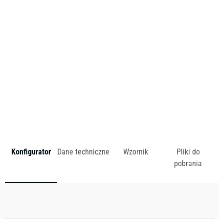
tapicerki.
Produkt dostępny w technologii:
WRB.
zł
Konfigurator
Dane techniczne
Wzornik
Pliki do
pobrania
Dostępny w różnych konfiguracjach kolorystycznych.
Zobacz wzornik