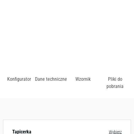
tapicerki.
zł
Konfigurator
Dane techniczne
Wzornik
Pliki do
pobrania
Dostępny w różnych konfiguracjach kolorystycznych.
Zobacz wzornik
Tapicerka
Wybierz