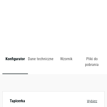
zł
Konfigurator
Dane techniczne
Wzornik
Pliki do
pobrania
Dostępny w różnych konfiguracjach kolorystycznych.
Zobacz wzornik
Tapicerka
Wybierz