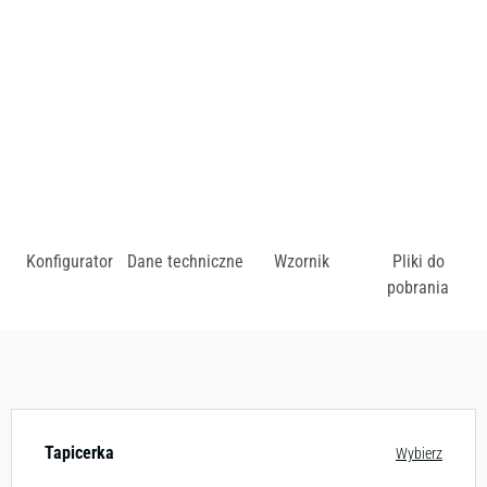
zł
Konfigurator
Dane techniczne
Wzornik
Pliki do
pobrania
Dostępny w różnych konfiguracjach kolorystycznych.
Zobacz wzornik
Tapicerka
Wybierz