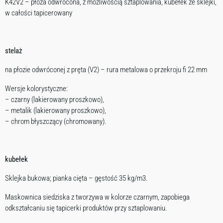
K42V2 – płoza odwrócona, z możliwością sztaplowania, kubełek ze sklejki,
w całości tapicerowany
stelaż
na płozie odwróconej z pręta (V2) – rura metalowa o przekroju fi 22 mm
Wersje kolorystyczne:
– czarny (lakierowany proszkowo),
– metalik (lakierowany proszkowo),
– chrom błyszczący (chromowany).
kubełek
Sklejka bukowa; pianka cięta – gęstość 35 kg/m3.
Maskownica siedziska z tworzywa w kolorze czarnym, zapobiega
odkształcaniu się tapicerki produktów przy sztaplowaniu.