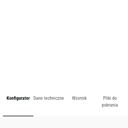
Projektantem kolekcji jest
Dymitr Malcew
, polski twórca o
międzynarodowym doświadczeniu. W swoich pracach
przełamuje granice pomiędzy miejscem pracy a komfortową
strefą domową.
zł
Konfigurator
Dane techniczne
Wzornik
Pliki do
pobrania
Dostępny w różnych konfiguracjach kolorystycznych.
Zobacz wzornik