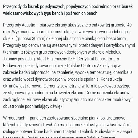
Przegrody do biurek pojedynczych, pojedynczych pośrednich oraz biurek
wielostanowiskowych typu bench i pośrednich bench.
Przegrody Aqustic – biurowe ekrany akustyczne o całkowitej grubości 40
mm. Wykonane w oparciu o konstrukcję z tworzywa drewnopodobnego i
sklejki (grubość 30 mm) oklejonej obustronnie pianką o grubości 5mm.
Przegrody tapicerowane są atestowanymi, przebadanymi i certyfikowanymi
tkaninami z różnych grup cenowych dostępnych w ofercie Mebelux.
Tkaniny posiadają: Atest Higieniczny PZH, Certyfikat Laboratorium
Badawczego akredytowanego przez Polskie Centrum Akredytacji w
zakresie badań odporności na zapalenie, wysoką temperaturę, chemikalia
oraz właściwości dymotwórczych w procesie spalania. Konstrukcja
ekranów jest ramowa. Elementy zewnętrzne w formie pokrowca szytego
ze stębnowanym bodnem na krawędzi ekranu. Górne narożniki ekranów
zaokrąglone. Biurowy ekran akustyczny Aqustic ma charakter modułowy i
obustronnie pochłaniający dźwięk.
W modułach – panelach zastosowano specjalne pianki poliuretanowe,
których elastyczność i trwałość ma doskonałe akustyczne właściwości
izolujące potwierdzone badaniami Instytutu Techniki Budowlanej – Zespół