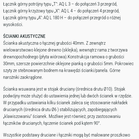
Łącznik górny potrójny typu „T”: AQ L 3 – do połączeń 3 przegród,
Łącznik górny krzyżowy typu „X”: AQ L 4 – do połączeń 4 przegród,
Łącznik górny typu „A”: AQ L 180 H – do połączeń przegród o różnej
wysokości.
ŚCIANKI AKUSTYCZNE
Ścianka akustyczna o łącznej grubości 40mm. Z zewnątrz
wielowarstwowo klejone drewno (sklejka), wewnątrz rama z tworzywa
drewnopochodnego (płyta wiórowa).Konstrukcja ramowa o grubości
30mm, szersze powierzchnie oklejone pianką o grubości 5mm. Pokrowiec
szyty ze stebnowanym bodnem na krawędzi ścianki/panela. Górne
narożniki zaokrąglone.
Ścianka wsuwana jest w stojak druciany (średnica drutu Ø10). Stojak
podwójny może służyć do ustawienia jednej lub dwóch ścianek w rzędzie.
W przypadku ustawiania kilku ścianek zaleca się stosowanie nakładek
drucianych (średnica drutu Ø6 ) stabilizujących, zapobiegających
„klawiszowaniu” ścianek. Możliwe jest również, przy zastosowaniu
łączników drucianych, łączenie ścianek pod kątem 90°.
Wszystkie podstawy druciane i łączniki mogą być malowane proszkowo