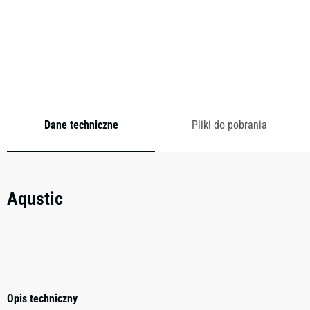
Kolekcja ta pasuje zarówno do nowoczesnych jak i
tradycyjnych wnętrz biurowych. Dzięki zastosowaniu w tej
kolekcji tkanin o bogatej kolorystyce przestrzeń biurowa
zyskuje przyjazny charakter.
Dane techniczne
Pliki do pobrania
Aqustic
Opis techniczny