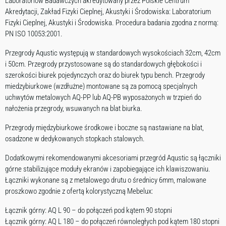
Laboratoriów Badawczych akredytowany przez Polskie Centrum
Akredytacji, Zakład Fizyki Cieplnej, Akustyki i Środowiska: Laboratorium
Fizyki Cieplnej, Akustyki i Środowiska. Procedura badania zgodna z normą:
PN ISO 10053:2001.
Przegrody Aqustic występują w standardowych wysokościach 32cm, 42cm
i 50cm. Przegrody przystosowane są do standardowych głębokości i
szerokości biurek pojedynczych oraz do biurek typu bench. Przegrody
miedzybiurkowe (wzdłużne) montowane są za pomocą specjalnych
uchwytów metalowych AQ-PP lub AQ-PB wyposażonych w trzpień do
nałożenia przegrody, wsuwanych na blat biurka.
Przegrody międzybiurkowe środkowe i boczne są nastawiane na blat,
osadzone w dedykowanych stopkach stalowych.
Dodatkowymi rekomendowanymi akcesoriami przegród Aqustic są łączniki
górne stabilizujące moduły ekranów i zapobiegające ich klawiszowaniu.
Łączniki wykonane są z metalowego drutu o średnicy 6mm, malowane
proszkowo zgodnie z ofertą kolorystyczną Mebelux:
Łącznik górny: AQ L 90 – do połączeń pod kątem 90 stopni
Łącznik górny: AQ L 180 – do połączeń równoległych pod kątem 180 stopni