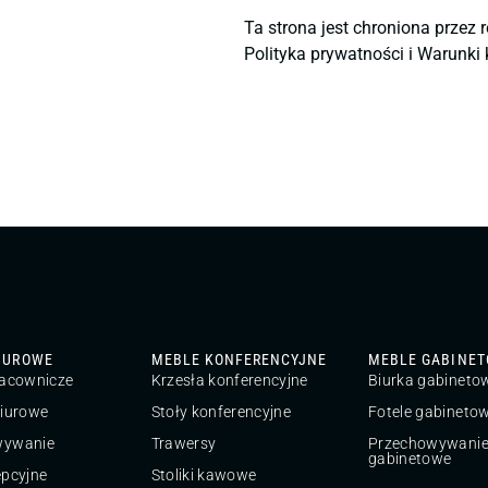
Ta strona jest chroniona przez
Polityka prywatności
i
Warunki k
IUROWE
MEBLE KONFERENCYJNE
MEBLE GABINE
racownicze
Krzesła konferencyjne
Biurka gabineto
biurowe
Stoły konferencyjne
Fotele gabineto
wywanie
Trawersy
Przechowywani
gabinetowe
epcyjne
Stoliki kawowe