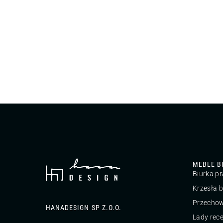
MEBLE B
Biurka p
Krzesła 
Przecho
HANADESIGN SP Z.O.O.
Lady rec