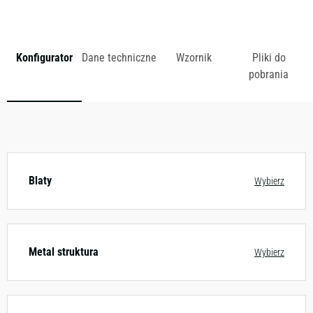
zł
Konfigurator
Dane techniczne
Wzornik
Pliki do
pobrania
Dostępny w różnych konfiguracjach kolorystycznych.
Zobacz wzornik
Blaty
Wybierz
Metal struktura
Wybierz