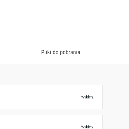
Pliki do pobrania
 konfiguracjach
Zobacz wzornik
Wybierz
Wybierz