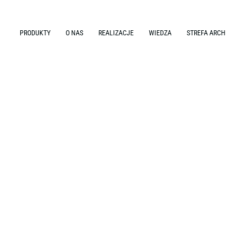
PRODUKTY
O NAS
REALIZACJE
WIEDZA
STREFA ARCH
+ UF P2B + UF 2000