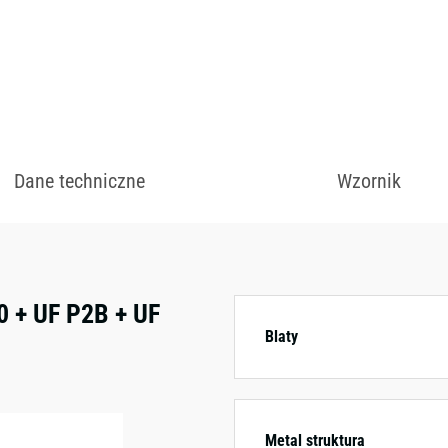
zł
Dane techniczne
Wzornik
Dostępny w różnych
kolorystycznych.
 + UF P2B + UF
Blaty
Metal struktura