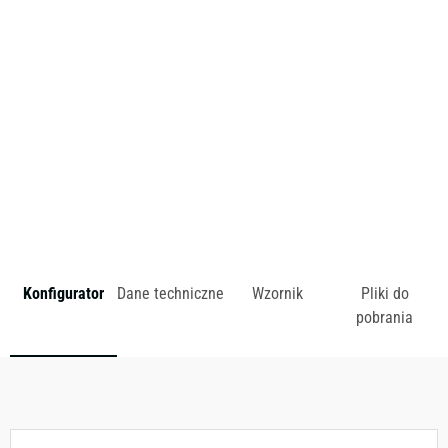
przełamuje granice pomiędzy miejscem pracy a komfortową
strefą domową.
zł
Konfigurator
Dane techniczne
Wzornik
Pliki do
pobrania
Dostępny w różnych konfiguracjach kolorystycznych.
Zobacz wzornik