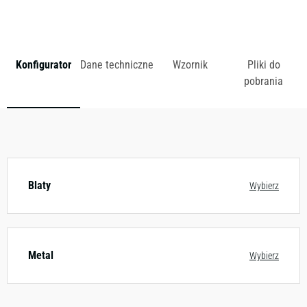
zł
Konfigurator
Dane techniczne
Wzornik
Pliki do
pobrania
Dostępny w różnych konfiguracjach kolorystycznych.
Zobacz wzornik
Blaty
Wybierz
Metal
Wybierz