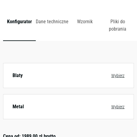
zł
Konfigurator
Dane techniczne
Wzornik
Pliki do
pobrania
Dostępny w różnych konfiguracjach kolorystycznych.
Zobacz wzornik
Blaty
Wybierz
Metal
Wybierz
Cena od:
1989,00
zł
brutto