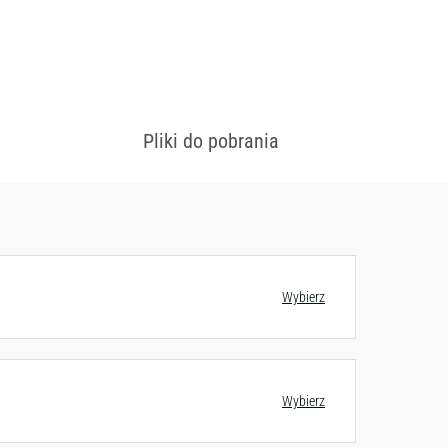
Pliki do pobrania
 konfiguracjach
Zobacz wzornik
Wybierz
Wybierz