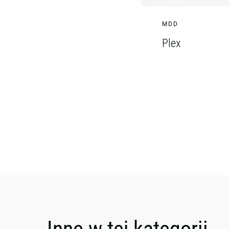
MDD
Plex
Inne w tej kategorii