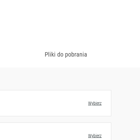
Pliki do pobrania
 konfiguracjach
Zobacz wzornik
Wybierz
Wybierz